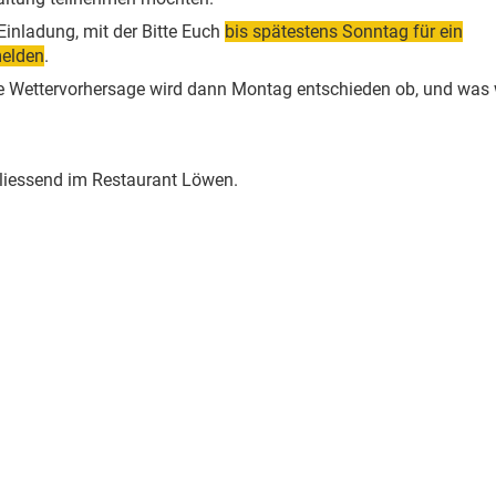
Einladung, mit der Bitte Euch
bis spätestens Sonntag für ein
melden
.
e Wettervorhersage wird dann Montag entschieden ob, und was 
liessend im Restaurant Löwen.
)