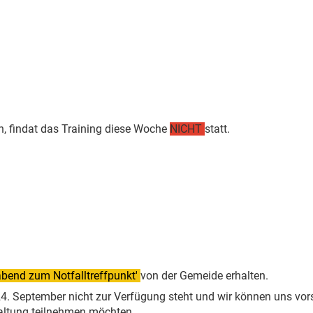
n, findat das Training diese Woche
NICHT
statt.
bend zum Notfalltreffpunkt'
von der Gemeide erhalten.
24. September nicht zur Verfügung steht und wir können uns vors
altung teilnehmen möchten.