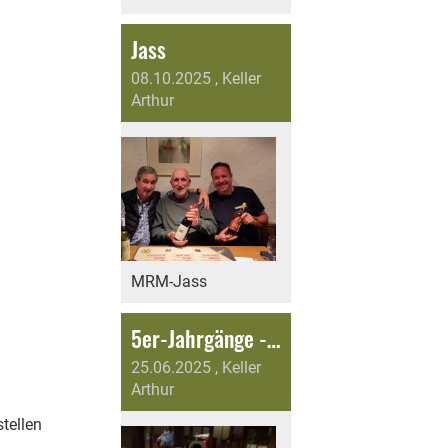
Jass
08.10.2025
, Keller
Arthur
MRM-Jass
5er-Jahrgänge - Feier
25.06.2025
, Keller
Arthur
tellen