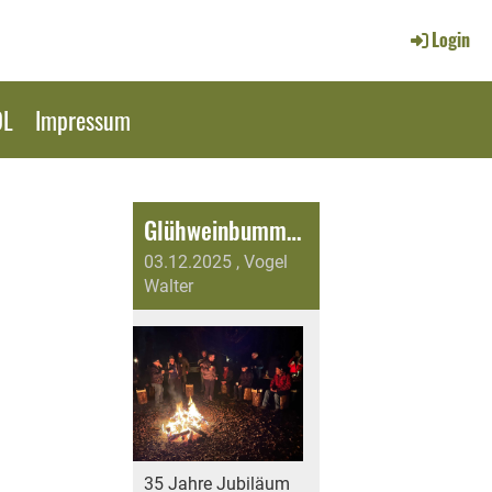
Login
OL
Impressum
Glühweinbummel 2025
03.12.2025
, Vogel
Walter
35 Jahre Jubiläum