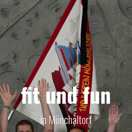
fit und fun
in Mönchaltorf