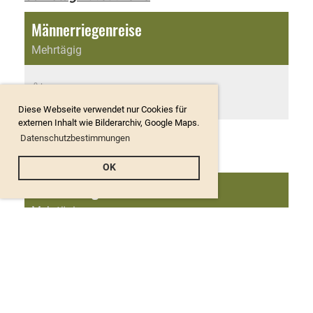
Männerriegenreise
Mehrtägig
Ort
Davos, Wolfgang
Diese Webseite verwendet nur Cookies für
externen Inhalt wie Bilderarchiv, Google Maps.
Datenschutzbestimmungen
Sonntag 20.09.2026
OK
Männerriegenreise
Mehrtägig
Ort
Davos, Wolfgang