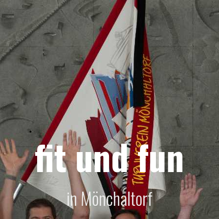
fit und fun
in Mönchaltorf