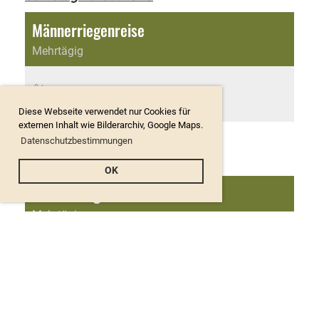
Männerriegenreise
Mehrtägig
Ort
Davos, Wolfgang
Diese Webseite verwendet nur Cookies für
externen Inhalt wie Bilderarchiv, Google Maps.
Datenschutzbestimmungen
Sonntag 20.09.2026
OK
Männerriegenreise
Mehrtägig
Ort
Davos, Wolfgang